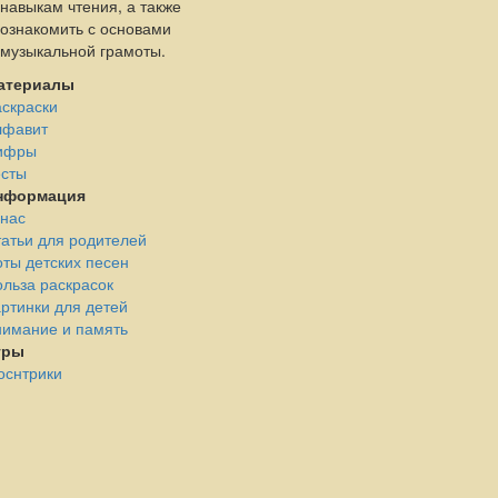
навыкам чтения, а также
ознакомить с основами
музыкальной грамоты.
атериалы
скраски
лфавит
ифры
есты
нформация
 нас
атьи для родителей
ты детских песен
льза раскрасок
ртинки для детей
нимание и память
гры
оснтрики