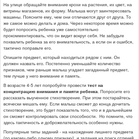
На улице обращайте внимание крохи на растения, их цвет, на
витрины магазинов, их форму. Малыша могут заинтересовать
машины. Поясните ему, чем они отличаются друг от друга. То
же самое можно делать и дома. Через некоторое время можно
будет попросить ребенка уже самостоятельно
прокомментировать, что он видит вокруг себя. Не забудьте
похвалить ребенка за его внимательность, а если он и ошибся,
тактично поправьте его.
Опишите предмет, который находиться рядом с ним. Он
должен назвать его. Постепенно уменьшайте количество
признаков, чем раньше малыш угадает загаданный предмет,
тем лучше у него внимание и память.
В возрасте 4-5 лет попробуйте провести
тест на
концентрацию внимания и памяти ребенка
. Попросите его
рассказать выученное стихотворение. При этом постарайтесь
всячески мешать ему. Если малыш сможет до конца дочитать
стихотворение, это будет показатель того, что и в дальнейшем
он сможет контролировать свои способности. Но помните, что
здесь тактичность и доброжелательность особенно нужны.
Популярные типы заданий - на нахождение лишнего предмета
(по какому-либо одному признаку), и задания на поиск отличий